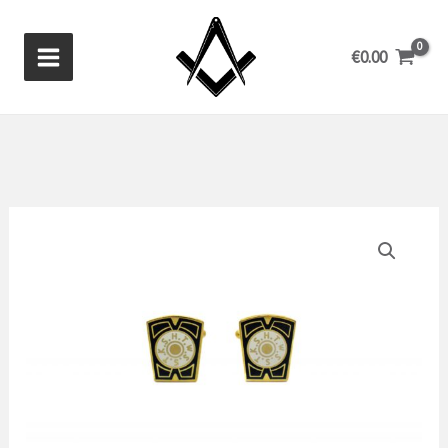
Aller
au
€
0.00
contenu