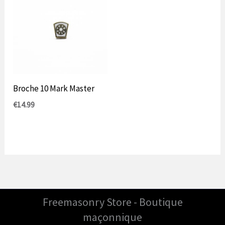
Broche 10 Mark Master
€
14.99
Freemasonry Store - Boutique
maçonnique