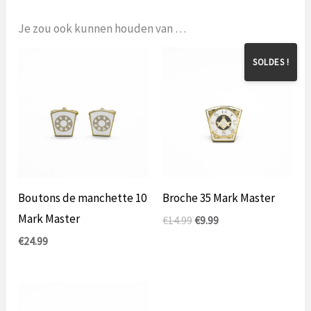
Je zou ook kunnen houden van …
SOLDES !
Boutons de manchette 10
Broche 35 Mark Master
Mark Master
Le
Le
€
14.99
€
9.99
prix
prix
€
24.99
initial
actuel
était
est
de
de
14,99
9,99
€.
€.