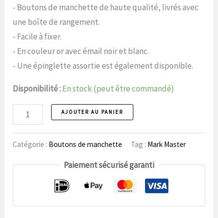
- Boutons de manchette de haute qualité, livrés avec
une boîte de rangement.
- Facile à fixer.
- En couleur or avec émail noir et blanc.
- Une épinglette assortie est également disponible.
Disponibilité :
En stock (peut être commandé)
Boutons
AJOUTER AU PANIER
de
manchette
Catégorie :
Boutons de manchette
Tag :
Mark Master
25
Paiement sécurisé garanti
Mark
Master
nombre