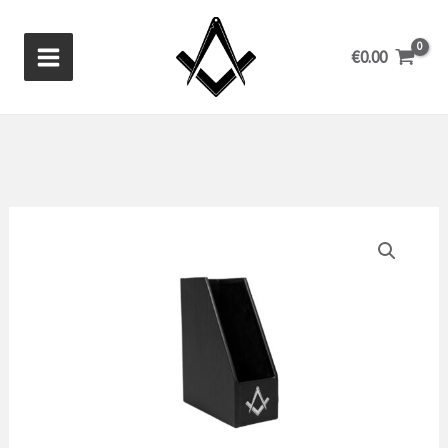
Aller
au
€
0.00
contenu