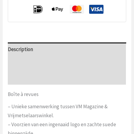
VM
Description
Informations complémentaires
Commentaires (0)
Boîte à revues
– Unieke samenwerking tussen VM Magazine &
Vrijmetselaarswinkel.
– Voorzien van een ingenaaid logo en zachte suede
binnenzijde.