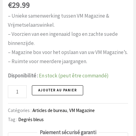
€
29.99
– Unieke samenwerking tussen VM Magazine &
Vrijmetselaarswinkel.
– Voorzien van een ingenaaid logo en zachte suede
binnenzijde.
– Magazine box voor het opslaan van uw VM Magazine’s.
– Ruimte voor meerdere jaargangen.
Disponibilité :
En stock (peut être commandé)
Boîte
AJOUTER AU PANIER
à
magazines,
Catégories :
Articles de bureau
,
VM Magazine
numéro
Tag :
Degrés bleus
de
Paiement sécurisé garanti
magazine