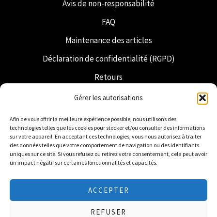
Avis de non-responsabilité
FAQ
Maintenance des articles
Déclaration de confidentialité (RGPD)
Retours
Expédition et livraison
Gérer les autorisations
Franc-maçonnerie
Afin de vous offrir la meilleure expérience possible, nous utilisons des
technologies telles que les cookies pour stocker et/ou consulter des informations
Regalia néerlandaise
sur votre appareil. En acceptant ces technologies, vous nous autorisez à traiter
des données telles que votre comportement de navigation ou des identifiants
uniques sur ce site. Si vous refusez ou retirez votre consentement, cela peut avoir
un impact négatif sur certaines fonctionnalités et capacités.
ACCEPTER
© 2026 Freemasonry Store - Boutique maçonnique.
REFUSER