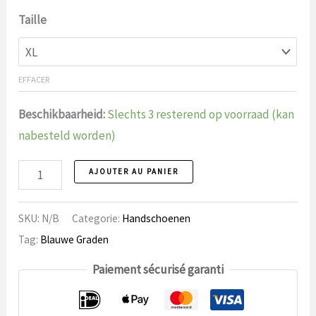
Taille
EFFACER
Beschikbaarheid:
Slechts 3 resterend op voorraad (kan
nabesteld worden)
Gants
AJOUTER AU PANIER
5
Respectable
SKU:
N/B
Categorie:
Handschoenen
Maître
Tag:
Blauwe Graden
nombre
Paiement sécurisé garanti