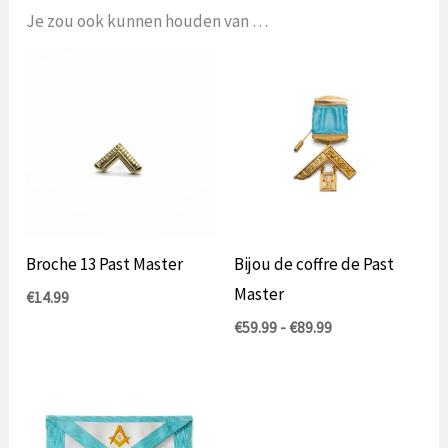
Je zou ook kunnen houden van …
Broche 13 Past Master
Bijou de coffre de Past
Master
€
14.99
Prijsklasse:
€
59.99
-
€
89.99
€59.99
tot
€89.99