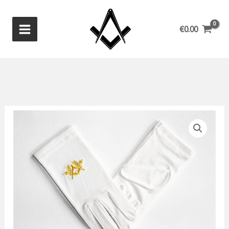
Aller
au
€
0.00
contenu