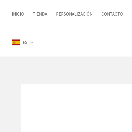
Ir
al
INICIO
TIENDA
PERSONALIZACIÓN
CONTACTO
contenido
ES