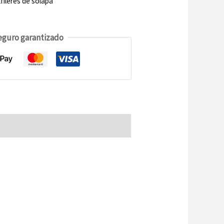
lfileres de solapa
eguro garantizado