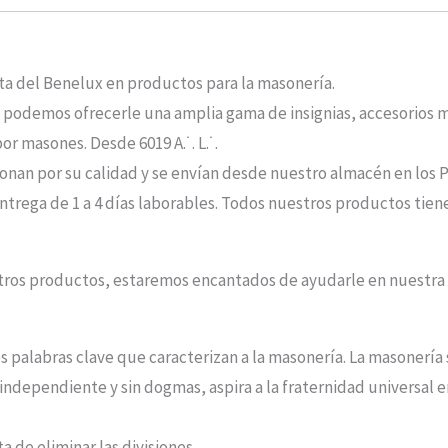
sta del Benelux en productos para la masonería.
, podemos ofrecerle una amplia gama de insignias, accesorios ma
r masones. Desde 6019 A.˙. L.˙.
nan por su calidad y se envían desde nuestro almacén en los P
ntrega de 1 a 4 días laborables. Todos nuestros productos tiene
stros productos, estaremos encantados de ayudarle en nuestr
es palabras clave que caracterizan a la masonería. La masonería
independiente y sin dogmas, aspira a la fraternidad universal 
a de eliminar las divisiones.