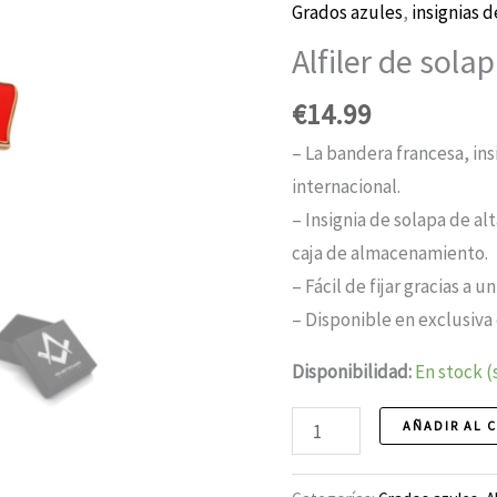
Grados azules
,
insignias d
Alfiler de sola
€
14.99
– La bandera francesa, ins
internacional.
– Insignia de solapa de al
caja de almacenamiento.
– Fácil de fijar gracias a 
– Disponible en exclusiva 
Disponibilidad:
En stock (
Alfiler
AÑADIR AL 
de
solapa