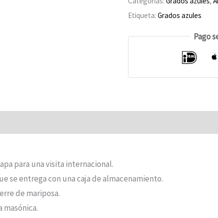
Categorías:
Grados azules
,
A
127
Etiqueta:
Grados azules
Francia
Pago s
número
Opiniones (0)
apa para una visita internacional.
 que se entrega con una caja de almacenamiento.
cierre de mariposa.
da masónica.