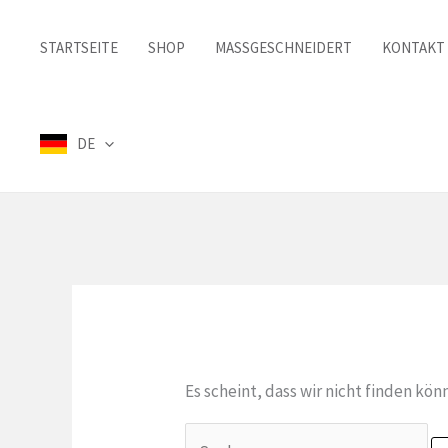
Zum
Inhalt
STARTSEITE
SHOP
MASSGESCHNEIDERT
KONTAKT
springen
DE
Es scheint, dass wir nicht finden kön
Suchen