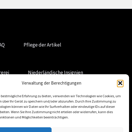
AQ
Pflege der Artikel
erei
Niederländische Insignien
Verwaltung der Berechtigungen
 bestmögliche Erfahrung zu bieten, verwenden wir Technologien wie Cookies, um
n über Ihr Gerät zu speichern und/oder abzurufen. Durch Ihre Zustimmung zu
logien können wir Daten wie Ihr Surfverhalten oder eindeutige IDs auf dieser
beiten. Wenn Sie Ihre Zustimmung nicht erteilen oder widerrufen, kann dies
nktionen und Möglichkeiten beeinträchtigen.