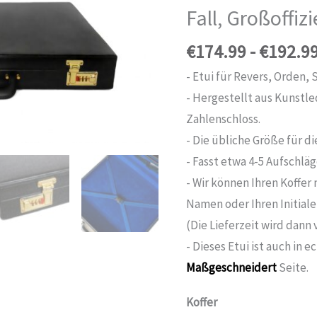
Fall, Großoffizi
€
174.99
-
€
192.9
- Etui für Revers, Orden,
- Hergestellt aus Kunstl
Zahlenschloss.
- Die übliche Größe für di
- Fasst etwa 4-5 Aufschläg
- Wir können Ihren Koffe
Namen oder Ihren Initiale
(Die Lieferzeit wird dann
- Dieses Etui ist auch in 
Maßgeschneidert
Seite.
Koffer