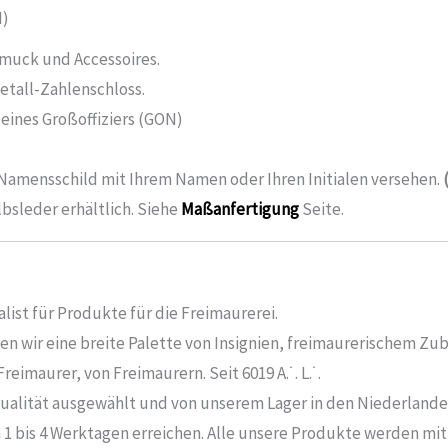
N)
hmuck und Accessoires.
etall-Zahlenschloss.
 eines Großoffiziers (GON)
.
 Namensschild mit Ihrem Namen oder Ihren Initialen versehen.
lbsleder erhältlich. Siehe
Maßanfertigung
Seite.
list für Produkte für die Freimaurerei.
n wir eine breite Palette von Insignien, freimaurerischem Zu
eimaurer, von Freimaurern. Seit 6019 A.˙. L.˙.
ualität ausgewählt und von unserem Lager in den Niederlanden
 1 bis 4 Werktagen erreichen. Alle unsere Produkte werden mi