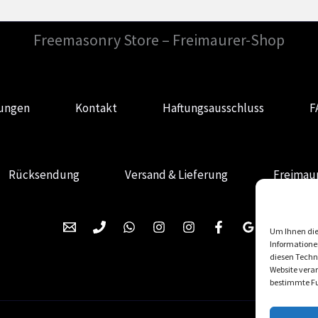
Freemasonry Store – Freimaurer-Shop
gungen
Kontakt
Haftungsausschluss
F
Rücksendung
Versand & Lieferung
Freimaur
Um Ihnen die
Informatione
diesen Techno
Website verar
bestimmte Fu