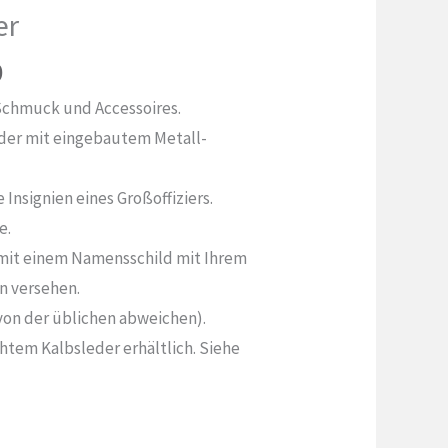
er
Preisspanne:
9
174,99
 Schmuck und Accessoires.
€
eder mit eingebautem Metall-
bis
192,99
e Insignien eines Großoffiziers.
€
e.
r mit einem Namensschild mit Ihrem
n versehen.
 von der üblichen abweichen).
echtem Kalbsleder erhältlich. Siehe