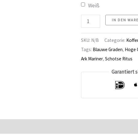
Weiß
Fall,
IN DEN WAR
Großbeamtennummer
SKU:
N/B
Categorie:
Koffe
Tags:
Blauwe Graden
,
Hoge 
Ark Mariner
,
Schotse Ritus
Garantiert 
ationen
Bewertungen (0)