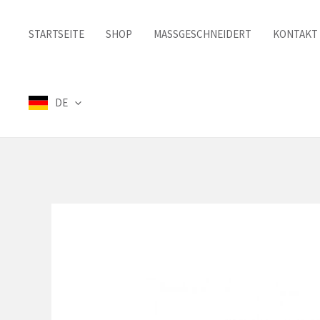
Zum
Inhalt
STARTSEITE
SHOP
MASSGESCHNEIDERT
KONTAKT
springen
DE