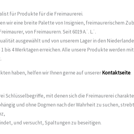
list für Produkte für die Freimaurerei.
n wir eine breite Palette von Insignien, freimaurerischem Zu
eimaurer, von Freimaurern. Seit 6019 A.˙. L.˙.
ualität ausgewählt und von unserem Lager in den Niederlanden
 1 bis 4 Werktagen erreichen. Alle unsere Produkte werden mi
.
kten haben, helfen wir Ihnen gerne auf unserer
Kontaktseite
.
rei Schlüsselbegriffe, mit denen sich die Freimaurerei charakte
bhängig und ohne Dogmen nach der Wahrheit zu suchen, strebt
nz,
ndet, und versucht, Spaltungen zu beseitigen.