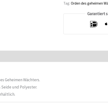
Ordenskrawatte
Tag:
Orden des geheimen Wä
Order
Garantiert 
of
the
Secret
Monitor
Anzahl
ationen
Bewertungen (0)
 des Geheimen Wächters.
s Seide und Polyester.
hältlich.