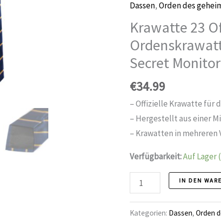
Dassen
,
Orden des gehei
Krawatte 23 Off
Ordenskrawatt
Secret Monitor
€
34.99
– Offizielle Krawatte für
– Hergestellt aus einer M
– Krawatten in mehreren V
Verfügbarkeit:
Auf Lager 
Krawatte
IN DEN WAR
23
Offizielle
Kategorien:
Dassen
,
Orden d