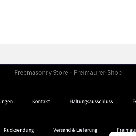
Preis
Preis
betrug:
beträgt:
19,99
14,99
€.
€.
Freemasonry Store – Freimaurer-Shop
gungen
Kontakt
Haftungsausschluss
F
Rücksendung
Versand & Lieferung
Freimaur