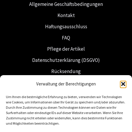
Allgemeine Geschäftsbedingungen
Kontakt
Haftungsausschluss
FAQ
Pflege der Artikel
Datenschutzerklärung (DSGVO)
Rücksendung
Versand & Lieferung
Verwaltung der Berechtigungen
Freimaurerei
Um Ihnen die bestmögliche Erfahrung zu bieten, verwenden wir Technologien
wie Cookies, um Informationen über Ihr Gerät zu speichern und/oder abzurufen.
Niederländische Insignien
Durch Ihre Zustimmung zu diesen Technologien können wir Daten wie Ihr
Surfverhalten oder eindeutige IDs auf dieser Website verarbeiten. Wenn Sie Ihre
Zustimmung nicht erteilen oder widerrufen, kann dies bestimmte Funktionen
und Möglichkeiten beeinträchtigen.