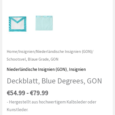
Home
/
Insignien
/
Niederländische Insignien (GON)
/
Schootsvel, Blaue Grade, GON
Niederländische Insignien (GON)
,
Insignien
Deckblatt, Blue Degrees, GON
Prijsklasse:
€
54.99
-
€
79.99
€54.99
- Hergestellt aus hochwertigem Kalbsleder oder
tot
Kunstleder.