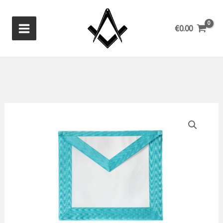
Zum
Inhalt
€
0.00
springen