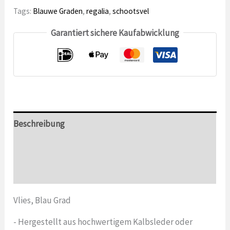
GON-
Tags:
Blauwe Graden
,
regalia
,
schootsvel
Nummer
Garantiert sichere Kaufabwicklung
Beschreibung
Zusätzliche Informationen
Bewertungen (0)
Vlies, Blau Grad
- Hergestellt aus hochwertigem Kalbsleder oder