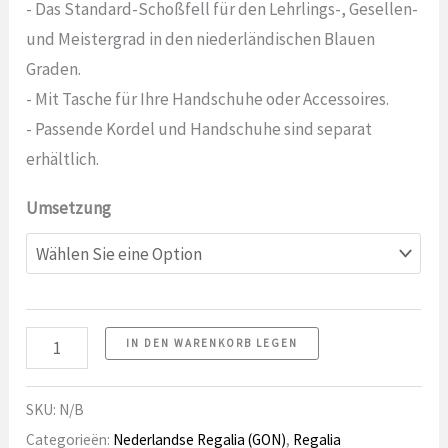
€79.99
- Das Standard-Schoßfell für den Lehrlings-, Gesellen-
und Meistergrad in den niederländischen Blauen
Graden.
- Mit Tasche für Ihre Handschuhe oder Accessoires.
- Passende Kordel und Handschuhe sind separat
erhältlich.
Umsetzung
Überlappendes
IN DEN WARENKORB LEGEN
Blatt,
Blue
SKU:
N/B
Degrees,
Categorieën:
Nederlandse Regalia (GON)
,
Regalia