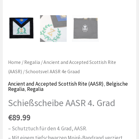
Home
/
Regalia
/
Ancient and Accepted Scottish Rite
(AASR)
/ Schootsvel AASR 4e Graad
Ancient and Accepted Scottish Rite (AASR)
,
Belgische
Regalia
,
Regalia
Schießscheibe AASR 4. Grad
€
89.99
– Schutztuch für den 4. Grad, AASR.
–
Mit einem tiefschwarzen Moiré-Bandrand verziert
.