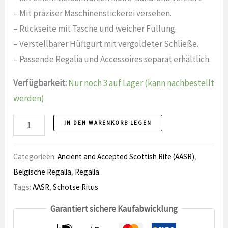
– Mit präziser Maschinenstickerei versehen.
– Rückseite mit Tasche und weicher Füllung.
– Verstellbarer Hüftgurt mit vergoldeter Schließe.
– Passende Regalia und Accessoires separat erhältlich.
Verfügbarkeit:
Nur noch 3 auf Lager (kann nachbestellt
werden)
Schootsvel
IN DEN WARENKORB LEGEN
AASR
4.
Categorieën:
Ancient and Accepted Scottish Rite (AASR)
,
Grad
Belgische Regalia
,
Regalia
Anzahl
Tags:
AASR
,
Schotse Ritus
Garantiert sichere Kaufabwicklung