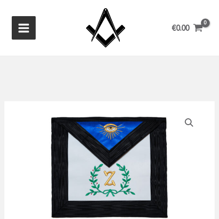
Zum
Inhalt
€
0.00
springen