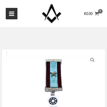
Zum
Inhalt
€
0.00
springen