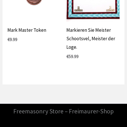
Mark Master Token
Markieren Sie Meister
Schootsvel, Meister der
€
9.99
Loge.
€
59.99
Freemasonry Store – Freimaurer-Shop