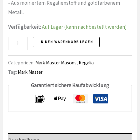
- Aus moiriertem Regalienstoff und goldfarbenem
Metall.
Verfügbarkeit:
Auf Lager (kann nachbestellt werden)
Mark
IN DEN WARENKORB LEGEN
Master
Chest
Categorieën:
Mark Master Masons
,
Regalia
Schmuckstücknummer
Tag:
Mark Master
Garantiert sichere Kaufabwicklung