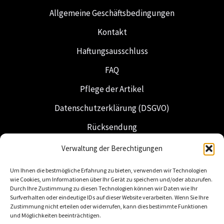
Allgemeine Geschäftsbedingungen
Kontakt
Haftungsausschluss
FAQ
Pflege der Artikel
Datenschutzerklärung (DSGVO)
Rücksendung
Versand & Lieferung
Verwaltung der Berechtigungen
Freimaurerei
Um Ihnen die bestmögliche Erfahrung zu bieten, verwenden wir Technologien
wie Cookies, um Informationen über Ihr Gerät zu speichern und/oder abzurufen.
Niederländische Insignien
Durch Ihre Zustimmung zu diesen Technologien können wir Daten wie Ihr
Surfverhalten oder eindeutige IDs auf dieser Website verarbeiten. Wenn Sie Ihre
Zustimmung nicht erteilen oder widerrufen, kann dies bestimmte Funktionen
und Möglichkeiten beeinträchtigen.