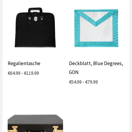
Regalientasche
Deckblatt, Blue Degrees,
GON
Prijsklasse:
€
64.99
-
€
119.99
€64.99
Prijsklasse:
€
54.99
-
€
79.99
tot
€54.99
€119.99
tot
€79.99