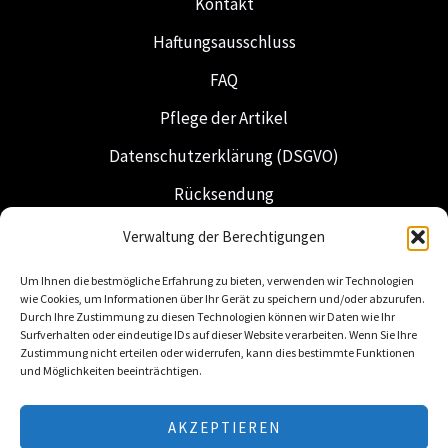
Kontakt
Haftungsausschluss
FAQ
Pflege der Artikel
Datenschutzerklärung (DSGVO)
Rücksendung
Versand & Lieferung
Verwaltung der Berechtigungen
Freimaurerei
Um Ihnen die bestmögliche Erfahrung zu bieten, verwenden wir Technologien
wie Cookies, um Informationen über Ihr Gerät zu speichern und/oder abzurufen.
Niederländische Insignien
Durch Ihre Zustimmung zu diesen Technologien können wir Daten wie Ihr
Surfverhalten oder eindeutige IDs auf dieser Website verarbeiten. Wenn Sie Ihre
Zustimmung nicht erteilen oder widerrufen, kann dies bestimmte Funktionen
und Möglichkeiten beeinträchtigen.
AKZEPTIEREN