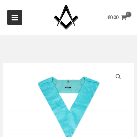
Zum
Inhalt
€
0.00
springen