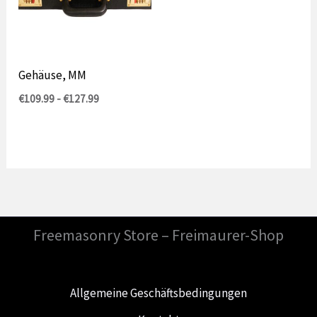
Gehäuse, MM
Preisspanne:
€
109.99
-
€
127.99
109,99
€
bis
127,99
€
Freemasonry Store – Freimaurer-Shop
Allgemeine Geschäftsbedingungen