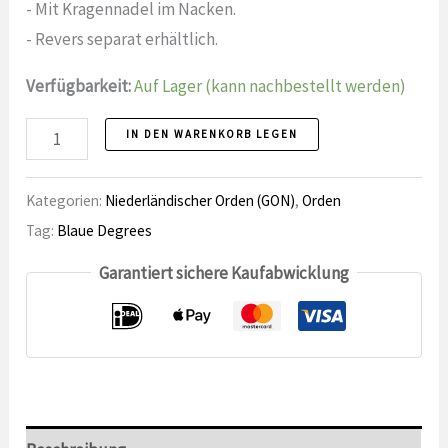
- Mit Kragennadel im Nacken.
- Revers separat erhältlich.
Verfügbarkeit:
Auf Lager (kann nachbestellt werden)
Nummer
IN DEN WARENKORB LEGEN
des
Cordon
Kategorien:
Niederländischer Orden (GON)
,
Orden
Officer
Tag:
Blaue Degrees
Garantiert sichere Kaufabwicklung