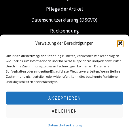
Pflege der Artikel
Datenschutzerklärung (DSGVO)
Rücksendung
Versand & Lieferung
Verwaltung der Berechtigungen
Freimaurerei
Um Ihnen die bestmögliche Erfahrung zu bieten, verwenden wir Technologien
wie Cookies, um Informationen über Ihr Gerät zu speichern und/oder abzurufen.
Niederländische Insignien
Durch Ihre Zustimmung zu diesen Technologien können wir Daten wie Ihr
Surfverhalten oder eindeutige IDs auf dieser Website verarbeiten. Wenn Sie Ihre
Zustimmung nicht erteilen oder widerrufen, kann dies bestimmte Funktionen
und Möglichkeiten beeinträchtigen.
AKZEPTIEREN
© 2026 Freemasonry Store – Freimaurer-Shop.
ABLEHNEN
Alle Rechte vorbehalten
Datenschutzerklärung