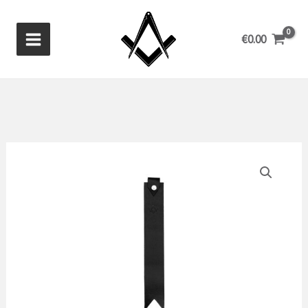
Zum
Inhalt
€
0.00
springen