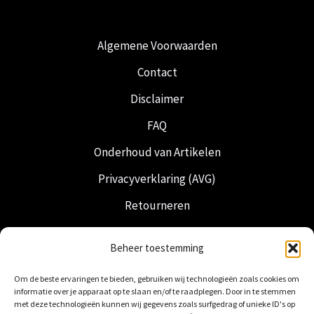
Algemene Voorwaarden
Contact
Disclaimer
FAQ
Onderhoud van Artikelen
Privacyverklaring (AVG)
Retourneren
Verzending & Levering
Beheer toestemming
Vrijmetselarij
Om de beste ervaringen te bieden, gebruiken wij technologieën zoals cookies om
Nederlandse Regalia
informatie over je apparaat op te slaan en/of te raadplegen. Door in te stemmen
met deze technologieën kunnen wij gegevens zoals surfgedrag of unieke ID's op