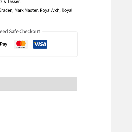
rs & Tassen
Graden
,
Mark Master
,
Royal Arch
,
Royal
eed Safe Checkout