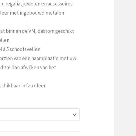
€199.99
n, regalia, juwelen en accessoires.
tot
sleer met ingebouwd metalen
€217.99
aat binnen de VM, daarom geschikt
llen.
4 à 5 schootsvellen.
oorzien van een naamplaatje met uw
jd zal dan afwijken van het
schikbaar in faux leer.