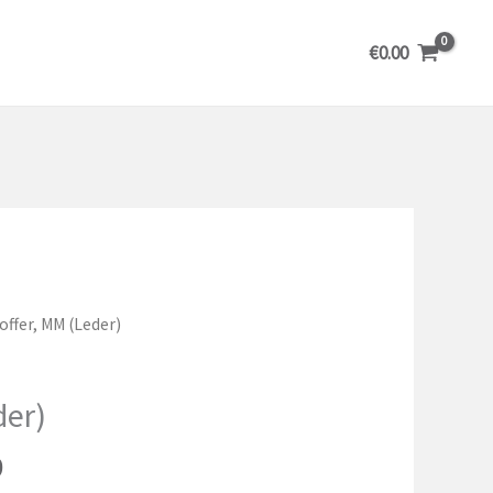
€
0.00
offer, MM (Leder)
der)
Prijsklasse:
9