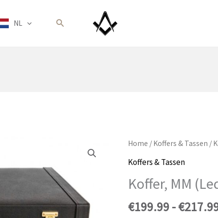
Zoeken
NL
Home
/
Koffers & Tassen
/ K
Koffers & Tassen
Koffer, MM (Le
€
199.99
-
€
217.9