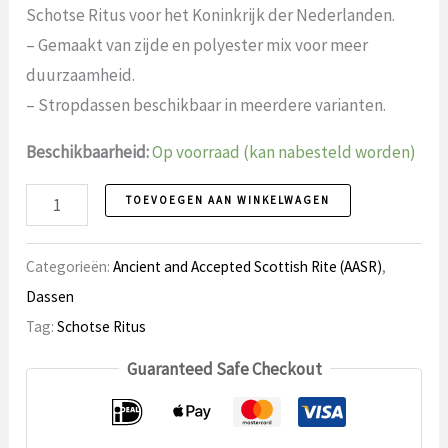
Schotse Ritus voor het Koninkrijk der Nederlanden.
– Gemaakt van zijde en polyester mix voor meer
duurzaamheid.
– Stropdassen beschikbaar in meerdere varianten.
Beschikbaarheid:
Op voorraad (kan nabesteld worden)
Stropdas
TOEVOEGEN AAN WINKELWAGEN
29
Officiële
Categorieën:
Ancient and Accepted Scottish Rite (AASR)
,
Ordedas
Dassen
AASR
Tag:
Schotse Ritus
aantal
Guaranteed Safe Checkout