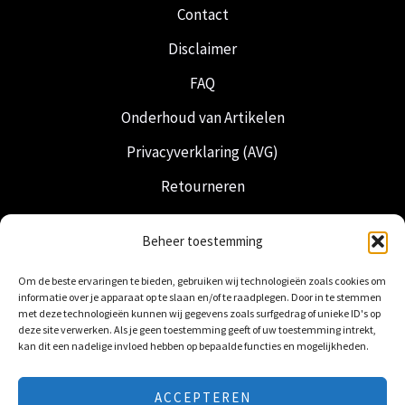
Contact
Disclaimer
FAQ
Onderhoud van Artikelen
Privacyverklaring (AVG)
Retourneren
Verzending & Levering
Beheer toestemming
Vrijmetselarij
Om de beste ervaringen te bieden, gebruiken wij technologieën zoals cookies om
Nederlandse Regalia
informatie over je apparaat op te slaan en/of te raadplegen. Door in te stemmen
met deze technologieën kunnen wij gegevens zoals surfgedrag of unieke ID's op
deze site verwerken. Als je geen toestemming geeft of uw toestemming intrekt,
kan dit een nadelige invloed hebben op bepaalde functies en mogelijkheden.
ACCEPTEREN