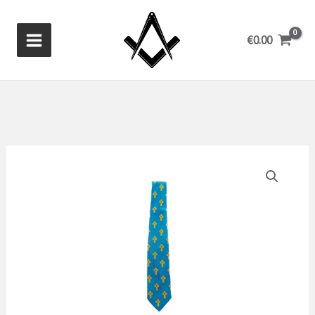
Ga
naar
€
0.00
de
inhoud