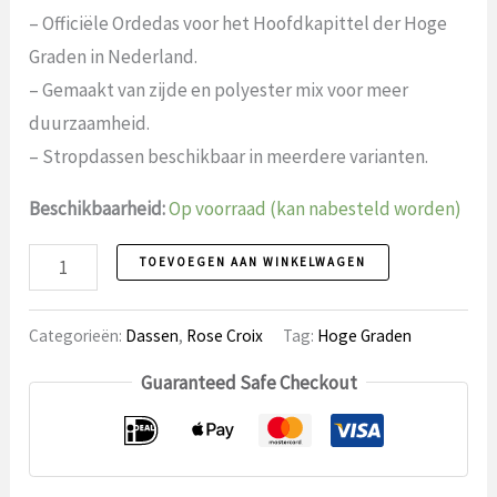
– Officiële Ordedas voor het Hoofdkapittel der Hoge
Graden in Nederland.
– Gemaakt van zijde en polyester mix voor meer
duurzaamheid.
– Stropdassen beschikbaar in meerdere varianten.
Beschikbaarheid:
Op voorraad (kan nabesteld worden)
Stropdas
TOEVOEGEN AAN WINKELWAGEN
26
Officiële
Categorieën:
Dassen
,
Rose Croix
Tag:
Hoge Graden
Ordedas
Guaranteed Safe Checkout
Hoofdkapittel
der
Hoge
Graden