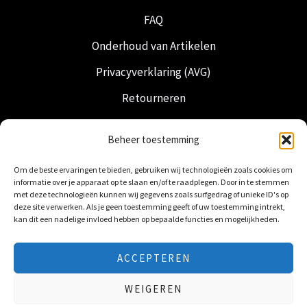
FAQ
Onderhoud van Artikelen
Privacyverklaring (AVG)
Retourneren
Verzending & Levering
Beheer toestemming
Vrijmetselarij
Om de beste ervaringen te bieden, gebruiken wij technologieën zoals cookies om
Nederlandse Regalia
informatie over je apparaat op te slaan en/of te raadplegen. Door in te stemmen
met deze technologieën kunnen wij gegevens zoals surfgedrag of unieke ID's op
deze site verwerken. Als je geen toestemming geeft of uw toestemming intrekt,
kan dit een nadelige invloed hebben op bepaalde functies en mogelijkheden.
ACCEPTEREN
© 2026 Freemasonry Store - Vrijmetselaarswinkel.
WEIGEREN
Alle rechten voorbehouden