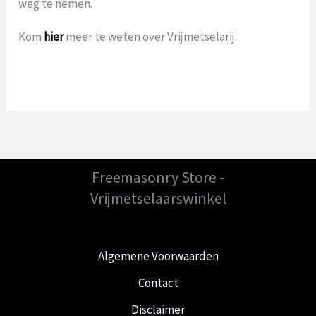
weg te nemen.
Kom
hier
meer te weten over Vrijmetselarij.
Freemasonry Store -
Vrijmetselaarswinkel
Algemene Voorwaarden
Contact
Disclaimer