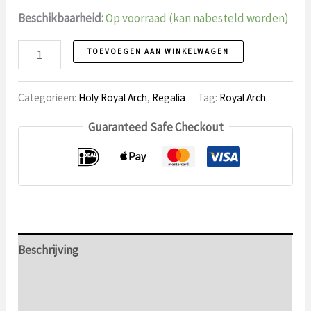
Beschikbaarheid:
Op voorraad (kan nabesteld worden)
Royal
TOEVOEGEN AAN WINKELWAGEN
Arch
Sjerp,
Categorieën:
Holy Royal Arch
,
Regalia
Tag:
Royal Arch
Princeps
Guaranteed Safe Checkout
aantal
Beschrijving
Aanvullende informatie