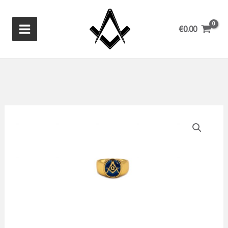
Ga
naar
€
0.00
de
inhoud