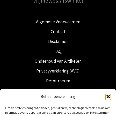
Vrijmetselaarswinkel
Algemene Voorwaarden
Contact
Disclaimer
FAQ
Onderhoud van Artikelen
Privacyverklaring (AVG)
Retourneren
Verzending & Levering
Beheer toestemming
Vrijmetselarij
Om de beste ervaringen te bieden, gebruiken wij technologieën zoals cookies om
Nederlandse Regalia
informatie over je apparaat op te slaan en/of te raadplegen. Door in te stemmen