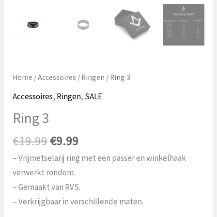
Home
/
Accessoires
/
Ringen
/ Ring 3
Accessoires
,
Ringen
,
SALE
Ring 3
Oorspronkelijke
Huidige
€
19.99
€
9.99
prijs
prijs
– Vrijmetselarij ring met een passer en winkelhaak
was:
is:
verwerkt rondom.
€19.99.
€9.99.
– Gemaakt van RVS.
– Verkrijgbaar in verschillende maten.