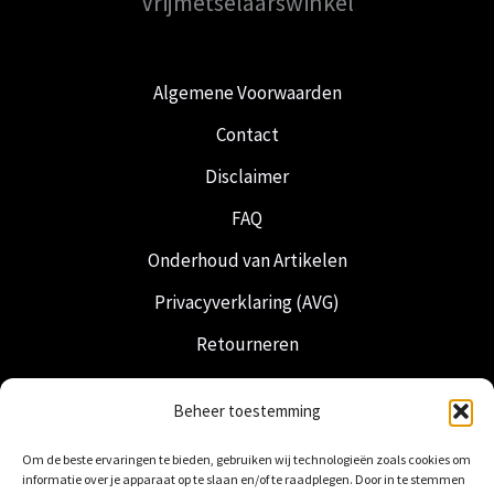
Vrijmetselaarswinkel
Algemene Voorwaarden
Contact
Disclaimer
FAQ
Onderhoud van Artikelen
Privacyverklaring (AVG)
Retourneren
Verzending & Levering
Beheer toestemming
Vrijmetselarij
Om de beste ervaringen te bieden, gebruiken wij technologieën zoals cookies om
Nederlandse Regalia
informatie over je apparaat op te slaan en/of te raadplegen. Door in te stemmen