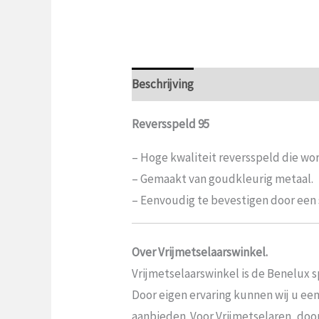
Beschrijving
Aanvullende informat
Reversspeld 95
– Hoge kwaliteit reversspeld die w
– Gemaakt van goudkleurig metaal.
– Eenvoudig te bevestigen door een s
Over Vrijmetselaarswinkel.
Vrijmetselaarswinkel is de Benelux sp
Door eigen ervaring kunnen wij u ee
aanbieden. Voor Vrijmetselaren, door V