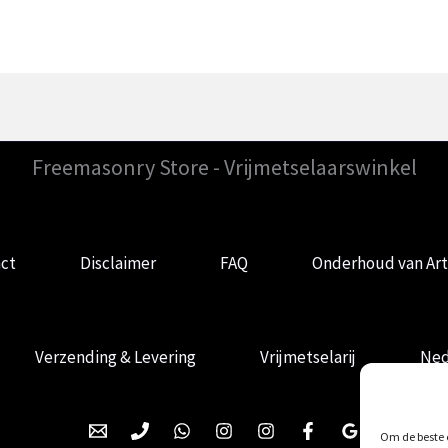
Freemasonry Store - Vrijmetselaarswinkel
ct
Disclaimer
FAQ
Onderhoud van Art
Verzending & Levering
Vrijmetselarij
Ned
Om de beste e