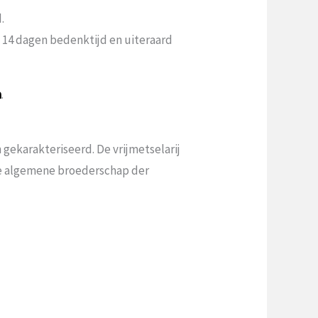
.
n 14 dagen bedenktijd en uiteraard
a
.
gekarakteriseerd. De vrijmetselarij
 de algemene broederschap der