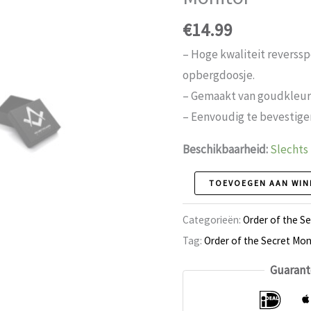
€
14.99
– Hoge kwaliteit reverss
opbergdoosje.
– Gemaakt van goudkleur
– Eenvoudig te bevestigen
Beschikbaarheid:
Slechts
Reversspeld
TOEVOEGEN AAN WI
95
Categorieën:
Order of the S
Order
Tag:
Order of the Secret Mon
of
the
Guarant
Secret
Monitor