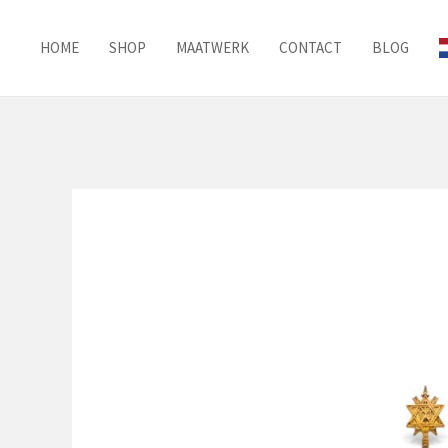
Ga
naar
HOME
SHOP
MAATWERK
CONTACT
BLOG
de
inhoud