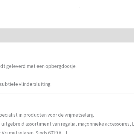
aantal
ie
Beoordelingen (0)
ordt geleverd met een opbergdoosje.
ubtiele vlindersluiting.
ecialist in producten voor de vrijmetselarij.
n uitgebreid assortiment van regalia, maçonnieke accessoires,
rijmetselaren. Sinds 6019 A.˙. L.˙.