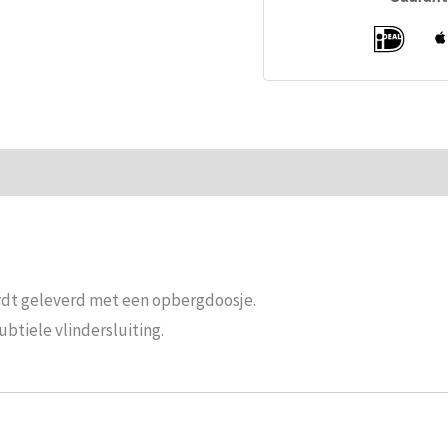
ie
Beoordelingen (0)
ordt geleverd met een opbergdoosje.
btiele vlindersluiting.