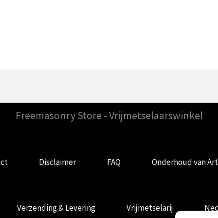
was:
is:
€24.99.
€19.99.
Freemasonry Store - Vrijmetselaarswinkel
ct
Disclaimer
FAQ
Onderhoud van Art
Verzending & Levering
Vrijmetselarij
Ned