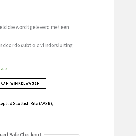
elijke
ige
peld die wordt geleverd met een
9.
 door de subtiele vlindersluiting.
raad
 AAN WINKELWAGEN
cepted Scottish Rite (AASR)
,
eed Safe Checkout