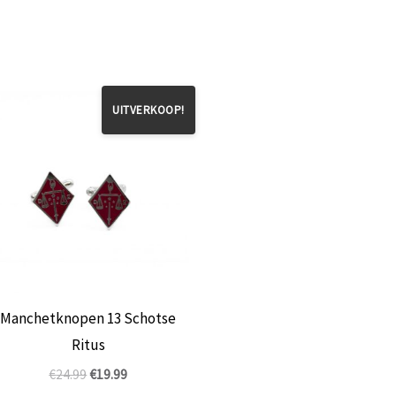
UITVERKOOP!
Manchetknopen 13 Schotse
Ritus
Oorspronkelijke
Huidige
€
24.99
€
19.99
prijs
prijs