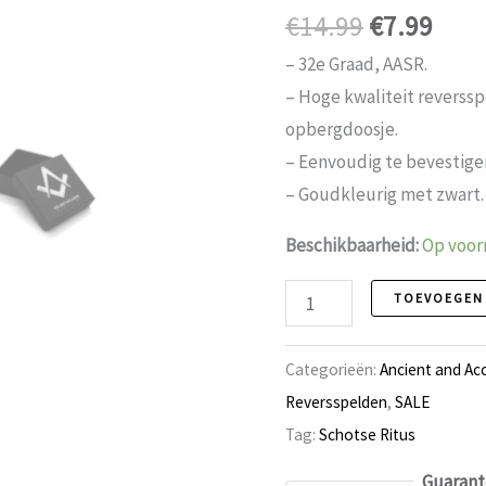
Oorspronk
Huid
€
14.99
€
7.99
prijs
prijs
– 32e Graad, AASR.
was:
is:
– Hoge kwaliteit reverss
€14.99.
€7.9
opbergdoosje.
– Eenvoudig te bevestigen
– Goudkleurig met zwart.
Beschikbaarheid:
Op voor
Reversspeld
TOEVOEGEN
93
Schotse
Categorieën:
Ancient and Ac
Ritus
Reversspelden
,
SALE
aantal
Tag:
Schotse Ritus
Guarant