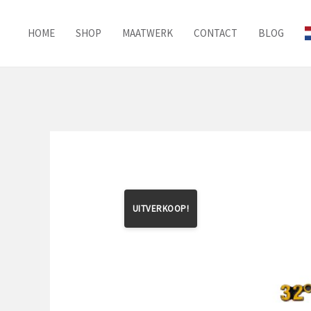
Ga
naar
HOME
SHOP
MAATWERK
CONTACT
BLOG
de
inhoud
UITVERKOOP!