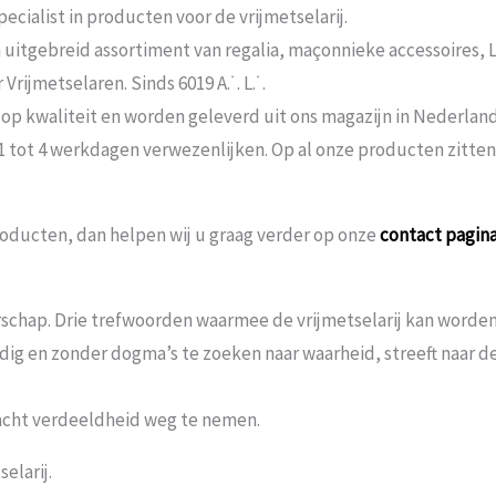
ecialist in producten voor de vrijmetselarij.
n uitgebreid assortiment van regalia, maçonnieke accessoires,
rijmetselaren. Sinds 6019 A.˙. L.˙.
 op kwaliteit en worden geleverd uit ons magazijn in Nederland
 1 tot 4 werkdagen verwezenlijken. Op al onze producten zitte
oducten, dan helpen wij u graag verder op onze
contact pagin
schap. Drie trefwoorden waarmee de vrijmetselarij kan worden 
andig en zonder dogma’s te zoeken naar waarheid, streeft naar
acht verdeeldheid weg te nemen.
elarij.