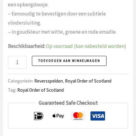
een opbergdoosje.
– Eenvoudig te bevestigen door een subtiele
vlindersluiting.
– In goudkleur met witte, groene en rode emaille.
Beschikbaarheid:
Op voorraad (kan nabesteld worden)
Reversspeld
TOEVOEGEN AAN WINKELWAGEN
57
Royal
Categorieën:
Reversspelden
,
Royal Order of Scotland
Order
Tag:
Royal Order of Scotland
of
Guaranteed Safe Checkout
Scotland
aantal