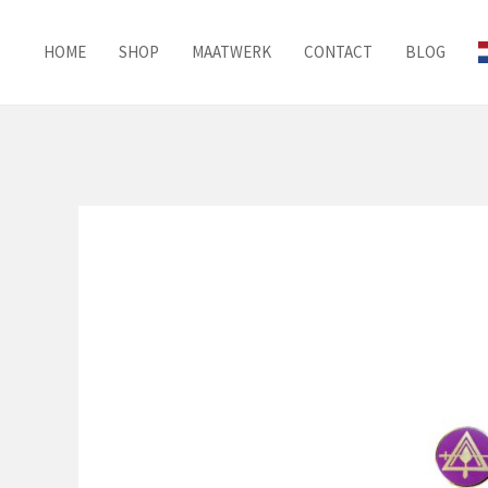
Ga
naar
HOME
SHOP
MAATWERK
CONTACT
BLOG
de
inhoud