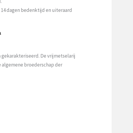
.
n 14 dagen bedenktijd en uiteraard
a
.
gekarakteriseerd. De vrijmetselarij
 de algemene broederschap der