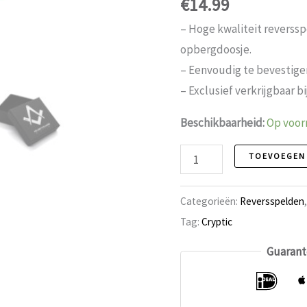
€
14.99
– Hoge kwaliteit reverss
opbergdoosje.
– Eenvoudig te bevestigen
– Exclusief verkrijgbaar b
Beschikbaarheid:
Op voor
Reversspeld
TOEVOEGEN
110
Cryptics
Categorieën:
Reversspelden
aantal
Tag:
Cryptic
Guarant