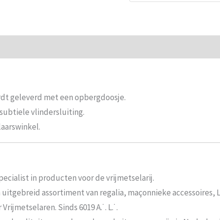
ie
Beoordelingen (0)
ordt geleverd met een opbergdoosje.
ubtiele vlindersluiting.
laarswinkel.
ecialist in producten voor de vrijmetselarij.
n uitgebreid assortiment van regalia, maçonnieke accessoires,
rijmetselaren. Sinds 6019 A.˙. L.˙.