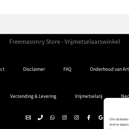
Freemasonry Store - Vrijmetselaarswinkel
ct
Disclaimer
FAQ
Onderhoud van Art
Verzending & Levering
Vrijmetselarij
Ned
Om de beste e
over je appar