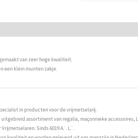
ie
Beoordelingen (0)
emaakt van zeer hoge kwaliteit.
en een klein munten zakje.
ecialist in producten voor de vrijmetselarij.
n uitgebreid assortiment van regalia, maçonnieke accessoires,
rijmetselaren. Sinds 6019 A.˙. L.˙.
 op kwaliteit en worden geleverd uit ons magazijn in Nederland