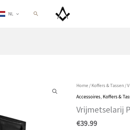
Zoeken
NL
Home
/
Koffers & Tassen
/ 
Accessoires
,
Koffers & Ta
Vrijmetselarij
€
39.99