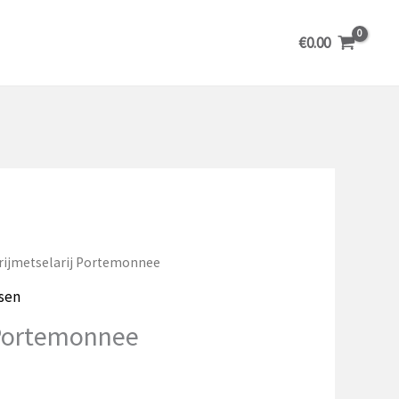
€
0.00
Vrijmetselarij Portemonnee
ssen
 Portemonnee