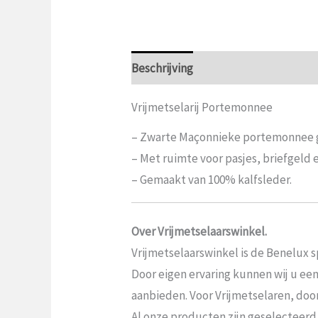
Beschrijving
Aanvullende informat
Vrijmetselarij Portemonnee
– Zwarte Maçonnieke portemonnee g
– Met ruimte voor pasjes, briefgeld 
– Gemaakt van 100% kalfsleder.
Over Vrijmetselaarswinkel.
Vrijmetselaarswinkel is de Benelux sp
Door eigen ervaring kunnen wij u ee
aanbieden. Voor Vrijmetselaren, door V
Al onze producten zijn geselecteerd