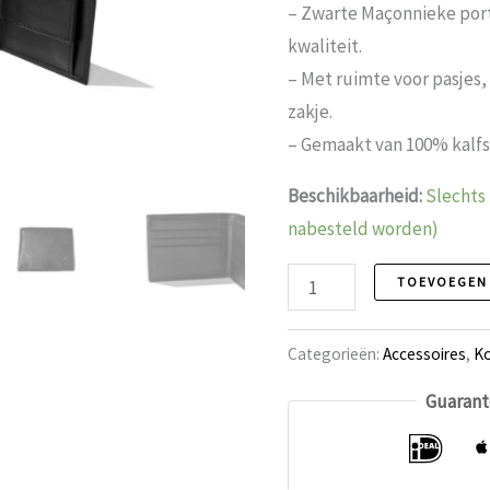
– Zwarte Maçonnieke por
kwaliteit.
– Met ruimte voor pasjes,
zakje.
– Gemaakt van 100% kalfs
Beschikbaarheid:
Slechts 
nabesteld worden)
Vrijmetselarij
TOEVOEGEN
Portemonnee
aantal
Categorieën:
Accessoires
,
Ko
Guarant