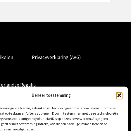
ikelen
Privacyverklaring (AVG)
erlandse Regalia
Beheer toestemming
rvaringen te bieden, gebruiken wij technologieën zoals cookies om informatie
aat op te slaan en/of te raadplegen. Door in te stemmen met deze technologieën
gevens zoals surfgedrag of unieke ID's op deze site verwerken. Als je geen
geeft of uw toestemming intrekt, kan dit een nadelige invloed hebben op
cties en mogelijkheden.