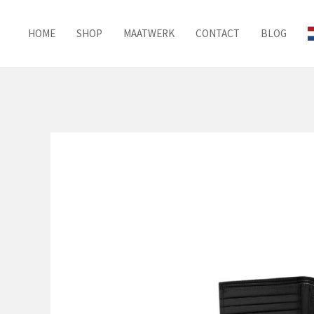
Ga
naar
HOME
SHOP
MAATWERK
CONTACT
BLOG
de
inhoud