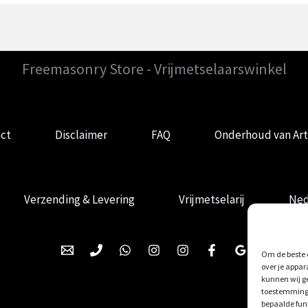
Freemasonry Store - Vrijmetselaarswinkel
ct
Disclaimer
FAQ
Onderhoud van Art
Verzending & Levering
Vrijmetselarij
Ned
Om de beste e
over je appar
kunnen wij ge
toestemming 
bepaalde fun