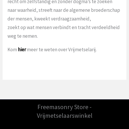
recht om zelfstandig en zonder dogma’s te zoeken
naar waarheid, streeft naar de algemene broederschap
der mensen, kweekt verdraagzaamheid,
zoekt op wat mensen verbindt en tracht verdeeldheid
weg te nemen.
Kom
hier
meer te weten over Vrijmetselarij.
Freemasonry Store -
Vrijmetselaarswinkel