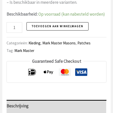
– Is beschikbaar in meerdere varianten.
Beschikbaarheid:
Op voorraad (kan nabesteld worden)
Patch
TOEVOEGEN AAN WINKELWAGEN
12
Mark
Categorieën:
Kleding
,
Mark Master Masons
,
Patches
Master
Tag:
Mark Master
aantal
Guaranteed Safe Checkout
Beschrijving