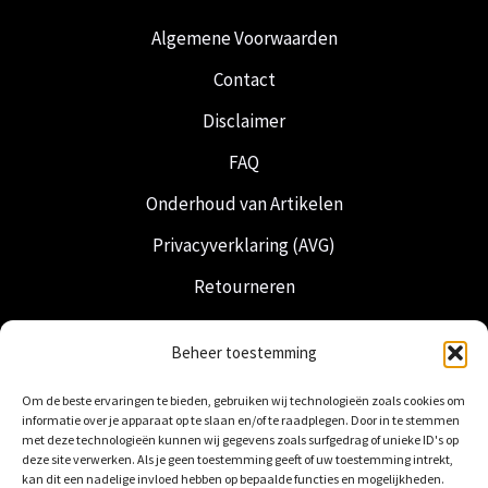
Algemene Voorwaarden
Contact
Disclaimer
FAQ
Onderhoud van Artikelen
Privacyverklaring (AVG)
Retourneren
Verzending & Levering
Beheer toestemming
Vrijmetselarij
Om de beste ervaringen te bieden, gebruiken wij technologieën zoals cookies om
Nederlandse Regalia
informatie over je apparaat op te slaan en/of te raadplegen. Door in te stemmen
met deze technologieën kunnen wij gegevens zoals surfgedrag of unieke ID's op
deze site verwerken. Als je geen toestemming geeft of uw toestemming intrekt,
kan dit een nadelige invloed hebben op bepaalde functies en mogelijkheden.