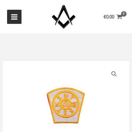
Ga
naar
€
0.00
de
inhoud