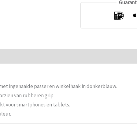
Guarant
ie
Beoordelingen (0)
 met ingenaaide passer en winkelhaak in donkerblauw.
rzien van rubberen grip.
ikt voor smartphones en tablets.
kleur.