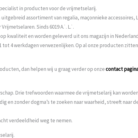
ecialist in producten voor de vrijmetselarij.
n uitgebreid assortiment van regalia, maçonnieke accessoires,
rijmetselaren. Sinds 6019 A.˙. L.˙.
 op kwaliteit en worden geleverd uit ons magazijn in Nederland
 1 tot 4 werkdagen verwezenlijken. Op al onze producten zitte
oducten, dan helpen wij u graag verder op onze
contact pagin
schap. Drie trefwoorden waarmee de vrijmetselarij kan worden 
andig en zonder dogma’s te zoeken naar waarheid, streeft naar
acht verdeeldheid weg te nemen.
elarij.