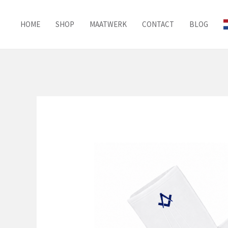
Ga
naar
HOME
SHOP
MAATWERK
CONTACT
BLOG
de
inhoud