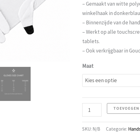
– Gemaakt van witte polye
winkelhaak in donkerblau
– Binnenzijde van de han
– Werkt op alle touchscr
tablets.
– Ook verkrijgbaar in Goud
Maat
Handschoenen
TOEVOEGEN
22
Touchscreen
SKU:
N/B
Categorie:
Hand
aantal