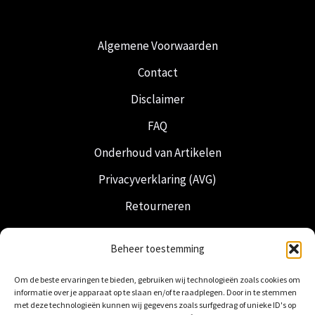
Algemene Voorwaarden
Contact
Disclaimer
FAQ
Onderhoud van Artikelen
Privacyverklaring (AVG)
Retourneren
Verzending & Levering
Beheer toestemming
Vrijmetselarij
Om de beste ervaringen te bieden, gebruiken wij technologieën zoals cookies om
Nederlandse Regalia
informatie over je apparaat op te slaan en/of te raadplegen. Door in te stemmen
met deze technologieën kunnen wij gegevens zoals surfgedrag of unieke ID's op