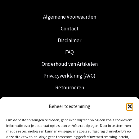
Algemene Voorwaarden
Contact
Disclaimer
FAQ
Onderhoud van Artikelen
Privacyverklaring (AVG)
Retourneren
Verzending & Levering
Beheer toestemming
Vrijmetselarij
Om de beste ervaringen te bieden, gebruiken wij technologieën zoals cookies om
Nederlandse Regalia
informatie over je apparaat op te slaan en/of te raadplegen. Door in te stemmen
met deze technologieën kunnen wij gegevens zoals surfgedrag of unieke ID's op
deze site verwerken. Als je geen toestemming geeft of uw toestemming intrekt,