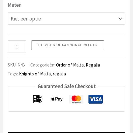
Maten
Cap
TOEVOEGEN AAN WINKELWAGEN
Order
of
SKU:
N/B
Categorieën:
Order of Malta
,
Regalia
Malta,
Tags:
Knights of Malta
,
regalia
Ridder
Guaranteed Safe Checkout
aantal