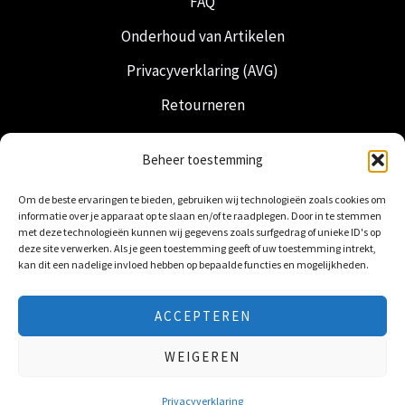
FAQ
Onderhoud van Artikelen
Privacyverklaring (AVG)
Retourneren
Verzending & Levering
Beheer toestemming
Vrijmetselarij
Om de beste ervaringen te bieden, gebruiken wij technologieën zoals cookies om
Nederlandse Regalia
informatie over je apparaat op te slaan en/of te raadplegen. Door in te stemmen
met deze technologieën kunnen wij gegevens zoals surfgedrag of unieke ID's op
deze site verwerken. Als je geen toestemming geeft of uw toestemming intrekt,
kan dit een nadelige invloed hebben op bepaalde functies en mogelijkheden.
ACCEPTEREN
© 2026 Freemasonry Store - Vrijmetselaarswinkel.
WEIGEREN
Alle rechten voorbehouden
Privacyverklaring