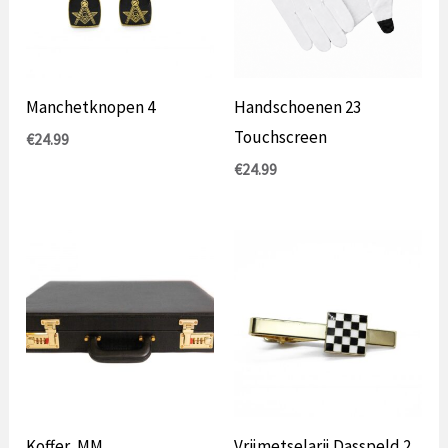
Manchetknopen 4
Handschoenen 23
Touchscreen
€
24.99
€
24.99
Koffer, MM
Vrijmetselarij Dasspeld 2