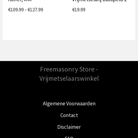
Prijsklasse:
€
109.99
-
€
127.99
€
19.99
€109.99
tot
€127.99
Freemasonry Store -
Vrijmetselaarswinkel
Algemene Voorwaarden
Contact
Disclaimer