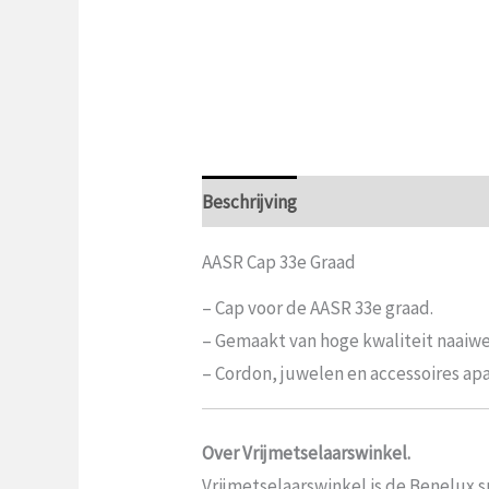
Beschrijving
Aanvullende informat
AASR Cap 33e Graad
– Cap voor de AASR 33e graad.
– Gemaakt van hoge kwaliteit naaiwe
– Cordon, juwelen en accessoires apa
Over Vrijmetselaarswinkel.
Vrijmetselaarswinkel is de Benelux sp