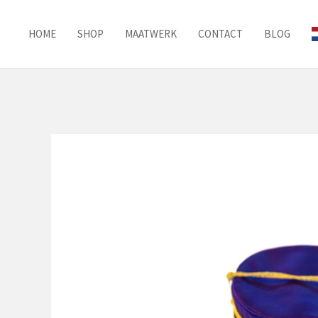
Ga
naar
HOME
SHOP
MAATWERK
CONTACT
BLOG
de
inhoud