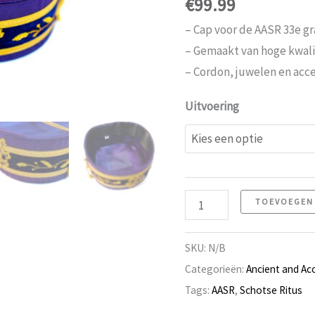
€
99.99
– Cap voor de AASR 33e gr
– Gemaakt van hoge kwali
– Cordon, juwelen en acces
Uitvoering
AASR
TOEVOEGEN
Cap
33e
SKU:
N/B
Graad
Categorieën:
Ancient and Ac
aantal
Tags:
AASR
,
Schotse Ritus