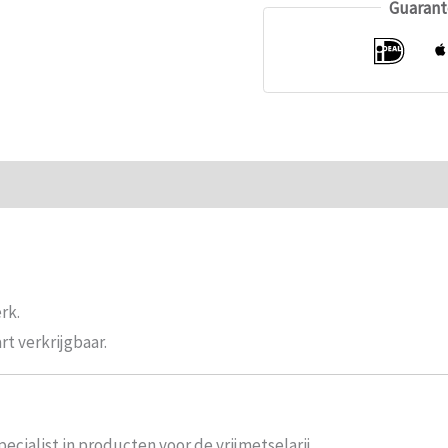
Guarant
ie
Beoordelingen (0)
rk.
rt verkrijgbaar.
ecialist in producten voor de vrijmetselarij.