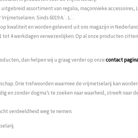
n uitgebreid assortiment van regalia, maçonnieke accessoires,
rijmetselaren. Sinds 6019 A.˙. L.˙.
 op kwaliteit en worden geleverd uit ons magazijn in Nederland
 1 tot 4 werkdagen verwezenlijken. Op al onze producten zitte
oducten, dan helpen wij u graag verder op onze
contact pagin
schap. Drie trefwoorden waarmee de vrijmetselarij kan worden 
andig en zonder dogma’s te zoeken naar waarheid, streeft naar
acht verdeeldheid weg te nemen.
elarij.