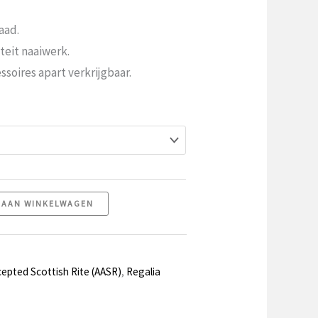
aad.
teit naaiwerk.
soires apart verkrijgbaar.
 AAN WINKELWAGEN
cepted Scottish Rite (AASR)
,
Regalia