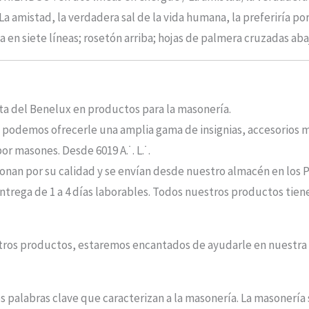
(La amistad, la verdadera sal de la vida humana, la preferiría p
ha en siete líneas; rosetón arriba; hojas de palmera cruzadas aba
sta del Benelux en productos para la masonería.
, podemos ofrecerle una amplia gama de insignias, accesorios ma
r masones. Desde 6019 A.˙. L.˙.
nan por su calidad y se envían desde nuestro almacén en los P
ntrega de 1 a 4 días laborables. Todos nuestros productos tiene
stros productos, estaremos encantados de ayudarle en nuestr
es palabras clave que caracterizan a la masonería. La masonería