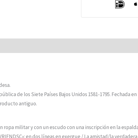
número
Opiniones (0)
desa.
pública de los Siete Países Bajos Unidos 1581-1795. Fechada en 
producto antiguo.
ropa militar y con un escudo con una inscripción en la espalda,
IENDSC»: en dos líneas en exergue / La amistad/la verdadera 