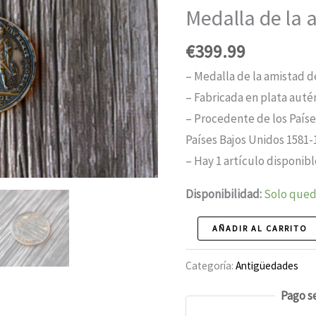
Medalla de la 
€
399.99
– Medalla de la amistad d
– Fabricada en plata auté
– Procedente de los Paíse
Países Bajos Unidos 1581-
– Hay 1 artículo disponib
Disponibilidad:
Solo qued
Medalla
AÑADIR AL CARRITO
de
Categoría:
Antigüedades
la
amistad
Pago s
1743