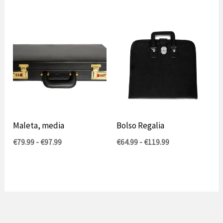
precios:
entre
109,99
€
y
127,99
€.
Maleta, media
Bolso Regalia
Rango
Prijsklasse:
€
79.99
-
€
97.99
€
64.99
-
€
119.99
de
€64.99
precios:
tot
entre
€119.99
79,99
€
y
97,99
€.