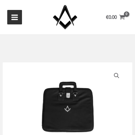
Ir
al
€
0.00
contenido