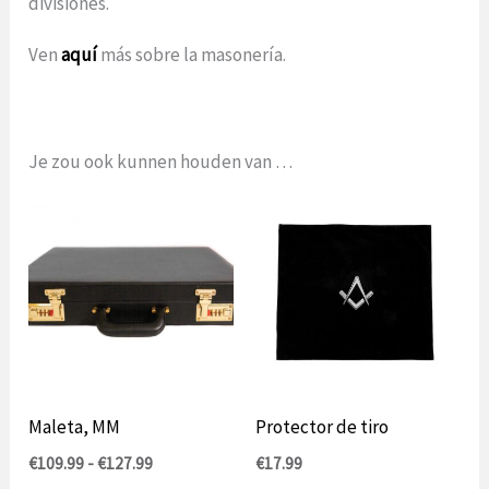
divisiones.
Ven
aquí
más sobre la masonería.
Je zou ook kunnen houden van …
Maleta, MM
Protector de tiro
Rango
€
109.99
-
€
127.99
€
17.99
de