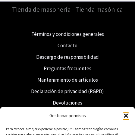
Tienda de masonería - Tienda masónica
Términos y condiciones generales
Contacto
Descargo de responsabilidad
Preguntas frecuentes
Mantenimiento de artículos
Declaración de privacidad (RGPD)
Devoluciones
Envío y entrega
Gestionar permisos
Francmasonería
Para ofrecer la mejor experiencia posible, utilizamos tecnologías como las
cookies para almacenar y/o consultar información sobre su dispositivo. Al