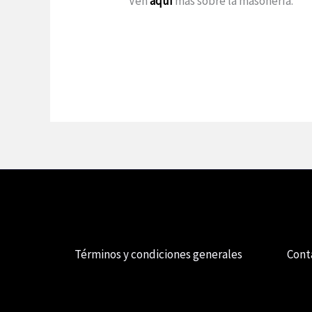
Ven
aquí
más sobre la masonería.
Términos y condiciones generales
Cont