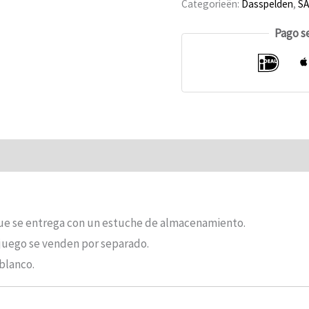
Categorieën:
Dasspelden
,
SA
Dasspeld
1
Pago s
unidad
Opiniones (0)
 que se entrega con un estuche de almacenamiento.
a juego se venden por separado.
 blanco.