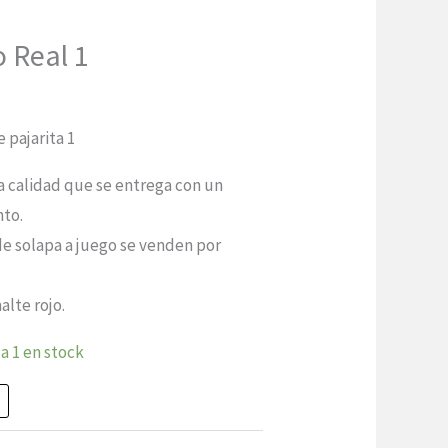
o Real 1
cio
 pajarita 1
ual
ta calidad que se entrega con un
to.
99
 de solapa a juego se venden por
alte rojo.
a 1 en stock