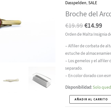
Dasspelden
,
SALE
Broche del Arc
El
El
€
19.99
€
14.99
precio
pre
Orden de Malta Insignia de
original
act
– Alfiler de corbata de al
era:
es:
estuche de almacenamien
19,99
14,
– Los gemelos y el alfiler
€.
€.
separado.
– En color dorado con esm
Disponibilidad:
Solo qued
Royal
AÑADIR AL CARRITO
Arch