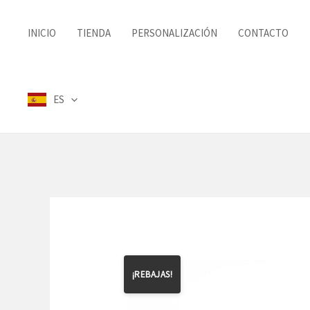
Ir
al
INICIO
TIENDA
PERSONALIZACIÓN
CONTACTO
contenido
ES
¡REBAJAS!