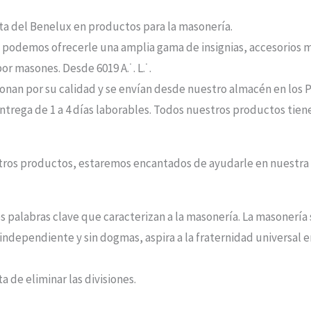
sta del Benelux en productos para la masonería.
, podemos ofrecerle una amplia gama de insignias, accesorios ma
r masones. Desde 6019 A.˙. L.˙.
nan por su calidad y se envían desde nuestro almacén en los P
ntrega de 1 a 4 días laborables. Todos nuestros productos tiene
stros productos, estaremos encantados de ayudarle en nuestr
es palabras clave que caracterizan a la masonería. La masonería
independiente y sin dogmas, aspira a la fraternidad universal 
a de eliminar las divisiones.