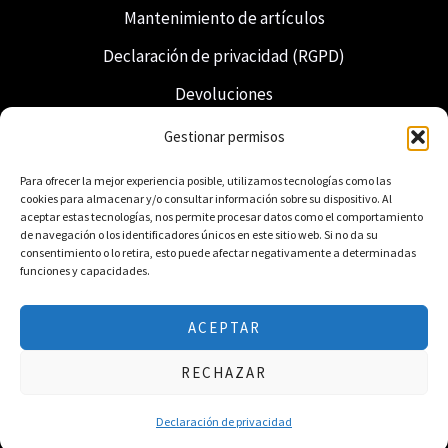
Mantenimiento de artículos
Declaración de privacidad (RGPD)
Devoluciones
Envío y entrega
Gestionar permisos
Francmasonería
Para ofrecer la mejor experiencia posible, utilizamos tecnologías como las
cookies para almacenar y/o consultar información sobre su dispositivo. Al
Regalia neerlandesa
aceptar estas tecnologías, nos permite procesar datos como el comportamiento
de navegación o los identificadores únicos en este sitio web. Si no da su
consentimiento o lo retira, esto puede afectar negativamente a determinadas
funciones y capacidades.
ACEPTAR
© 2026 Freemasonry Store - Tienda masónica.
RECHAZAR
Todos los derechos reservados.
Declaración de privacidad