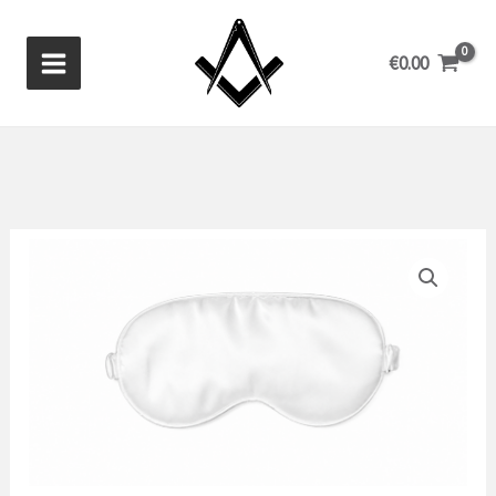
Ir
al
€
0.00
contenido