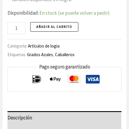
Disponibilidad:
En stock (se puede volver a pedir)
Máscara
AÑADIR AL CARRITO
para
los
Categoría:
Artículos de logia
ojos
Etiquetas:
Grados Azules
,
Caballeros
1
Pago seguro garantizado
unidad
Descripción