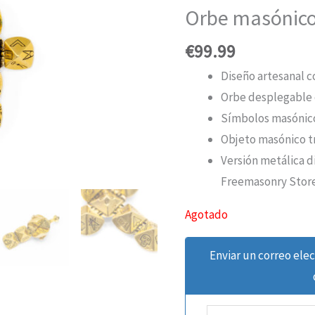
Orbe masónic
€
99.99
Diseño artesanal 
Orbe desplegable 
Símbolos masónicos
Objeto masónico tr
Versión metálica d
Freemasonry Store
Agotado
Enviar un correo ele