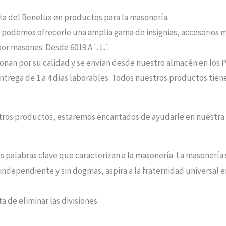
sta del Benelux en productos para la masonería.
, podemos ofrecerle una amplia gama de insignias, accesorios ma
r masones. Desde 6019 A.˙. L.˙.
nan por su calidad y se envían desde nuestro almacén en los P
ntrega de 1 a 4 días laborables. Todos nuestros productos tiene
stros productos, estaremos encantados de ayudarle en nuestr
es palabras clave que caracterizan a la masonería. La masonería
independiente y sin dogmas, aspira a la fraternidad universal 
a de eliminar las divisiones.