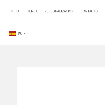
Ir
al
INICIO
TIENDA
PERSONALIZACIÓN
CONTACTO
contenido
ES