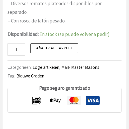
– Diversos remates plateados disponibles por
separado.
– Con rosca de latón pesado.
Disponibilidad:
En stock (se puede volver a pedir)
Pared
AÑADIR AL CARRITO
de
madera
Categorieën:
Loge artikelen
,
Mark Master Masons
de
Tag:
Blauwe Graden
2
Pago seguro garantizado
piezas,
cantidad