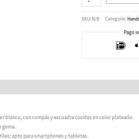
para
pantalla
SKU:
N/B
Categorie:
Hand
táctil,
Pago s
25
unidades
Opiniones (0)
er blanco, con compás y escuadra cosidos en color plateado.
de goma.
tiles; apto para smartphones y tabletas.