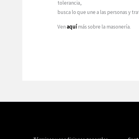
tolerancia,
busca lo que une a las personas y trat
Ven
aquí
más sobre la masonería.