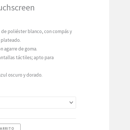
uchscreen
 de poliéster blanco, con compás y
 plateado.
on agarre de goma.
ntallas táctiles; apto para
zul oscuro y dorado.
CARRITO