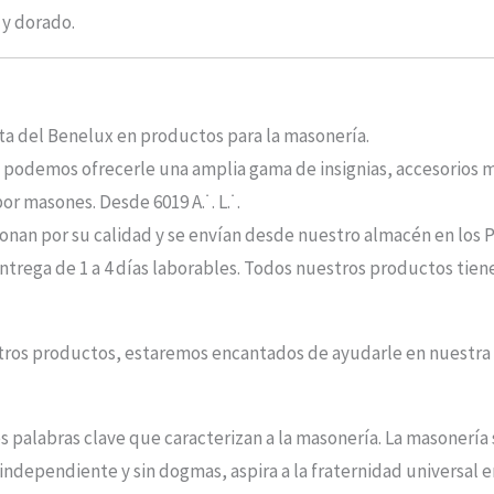
 y dorado.
sta del Benelux en productos para la masonería.
, podemos ofrecerle una amplia gama de insignias, accesorios ma
r masones. Desde 6019 A.˙. L.˙.
nan por su calidad y se envían desde nuestro almacén en los P
ntrega de 1 a 4 días laborables. Todos nuestros productos tiene
stros productos, estaremos encantados de ayudarle en nuestr
es palabras clave que caracterizan a la masonería. La masonería
independiente y sin dogmas, aspira a la fraternidad universal 