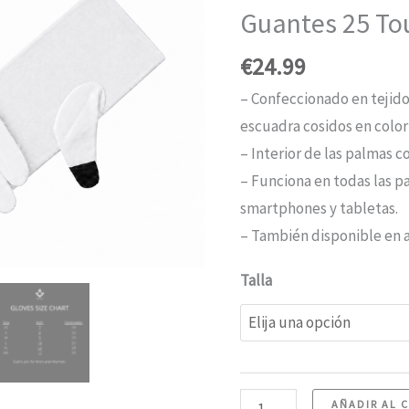
Guantes 25 To
€
24.99
– Confeccionado en tejido
escuadra cosidos en color
– Interior de las palmas c
– Funciona en todas las pa
smartphones y tabletas.
– También disponible en a
Talla
Guantes
AÑADIR AL 