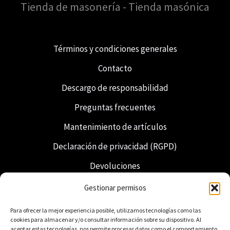
Tienda de masonería - Tienda masónica
Términos y condiciones generales
Contacto
Descargo de responsabilidad
Preguntas frecuentes
Mantenimiento de artículos
Declaración de privacidad (RGPD)
Devoluciones
Envío y entrega
Gestionar permisos
Francmasonería
Para ofrecer la mejor experiencia posible, utilizamos tecnologías como las
cookies para almacenar y/o consultar información sobre su dispositivo. Al
Regalia neerlandesa
aceptar estas tecnologías, nos permite procesar datos como el comportamiento