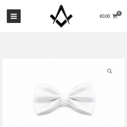
Ir
al
€
0.00
contenido