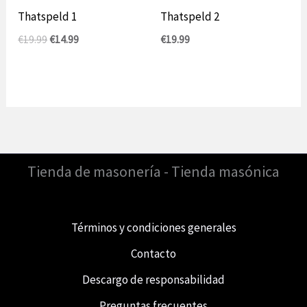
Thatspeld 1
Thatspeld 2
El
El
€
19.99
€
14.99
€
19.99
precio
precio
original
actual
era:
es:
19,99
14,99
€.
€.
Tienda de masonería - Tienda masónica
Términos y condiciones generales
Contacto
Descargo de responsabilidad
Preguntas frecuentes