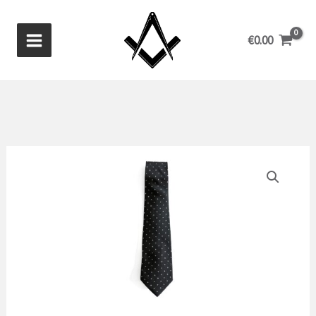
Ir
al
€
0.00
contenido