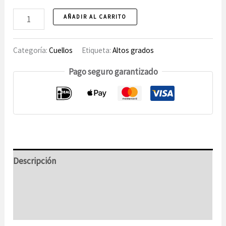
Corbata
AÑADIR AL CARRITO
11
Rosacruz
Categoría:
Cuellos
Etiqueta:
Altos grados
número
Pago seguro garantizado
Descripción
Información adicional
Opiniones (0)