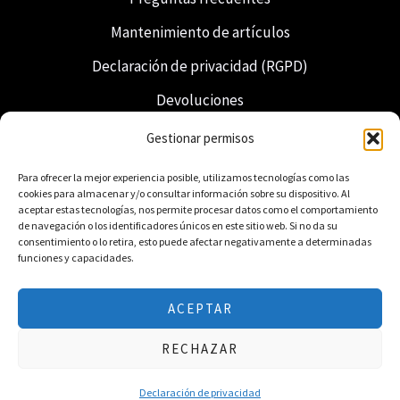
Mantenimiento de artículos
Declaración de privacidad (RGPD)
Devoluciones
Envío y entrega
Gestionar permisos
Francmasonería
Para ofrecer la mejor experiencia posible, utilizamos tecnologías como las
cookies para almacenar y/o consultar información sobre su dispositivo. Al
Regalia neerlandesa
aceptar estas tecnologías, nos permite procesar datos como el comportamiento
de navegación o los identificadores únicos en este sitio web. Si no da su
consentimiento o lo retira, esto puede afectar negativamente a determinadas
funciones y capacidades.
ACEPTAR
© 2026 Freemasonry Store - Tienda masónica.
RECHAZAR
Todos los derechos reservados.
Declaración de privacidad