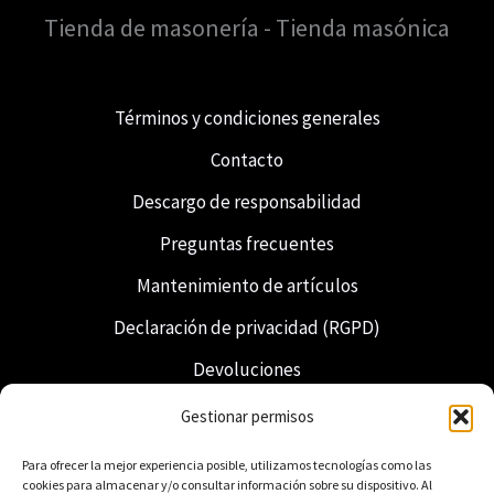
Tienda de masonería - Tienda masónica
Términos y condiciones generales
Contacto
Descargo de responsabilidad
Preguntas frecuentes
Mantenimiento de artículos
Declaración de privacidad (RGPD)
Devoluciones
Envío y entrega
Gestionar permisos
Francmasonería
Para ofrecer la mejor experiencia posible, utilizamos tecnologías como las
cookies para almacenar y/o consultar información sobre su dispositivo. Al