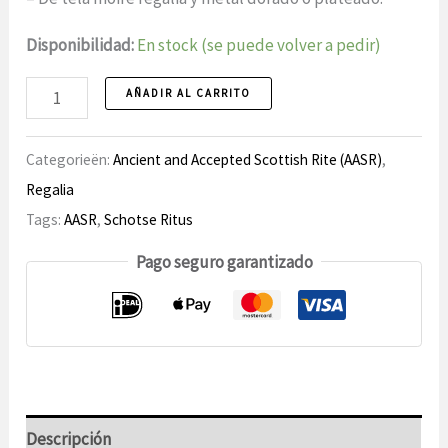
Disponibilidad:
En stock (se puede volver a pedir)
Schootsvel
AÑADIR AL CARRITO
GON,
MM
Categorieën:
Ancient and Accepted Scottish Rite (AASR)
,
AASR
Regalia
número
Tags:
AASR
,
Schotse Ritus
Pago seguro garantizado
Descripción