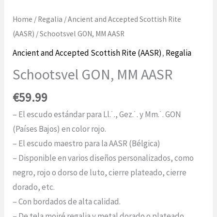
Home
/
Regalia
/
Ancient and Accepted Scottish Rite
(AASR)
/ Schootsvel GON, MM AASR
Ancient and Accepted Scottish Rite (AASR)
,
Regalia
Schootsvel GON, MM AASR
€
59.99
– El escudo estándar para Ll.˙., Gez.˙. y Mm.˙. GON
(Países Bajos) en color rojo.
– El escudo maestro para la AASR (Bélgica)
– Disponible en varios diseños personalizados, como
negro, rojo o dorso de luto, cierre plateado, cierre
dorado, etc.
– Con bordados de alta calidad.
– De tela moiré regalia y metal dorado o plateado.