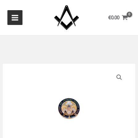
Ir
al
€
0.00
contenido