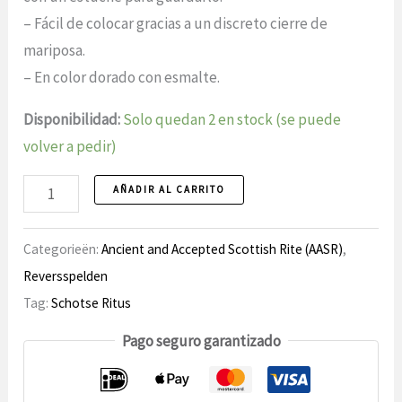
– Fácil de colocar gracias a un discreto cierre de
mariposa.
– En color dorado con esmalte.
Disponibilidad:
Solo quedan 2 en stock (se puede
volver a pedir)
Broche
AÑADIR AL CARRITO
de
solapa
Categorieën:
Ancient and Accepted Scottish Rite (AASR)
,
19
Reversspelden
Rito
Tag:
Schotse Ritus
Escocés
Pago seguro garantizado
cantidad