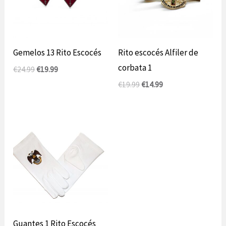
Gemelos 13 Rito Escocés
Rito escocés Alfiler de
corbata 1
El
El
€
24.99
€
19.99
precio
precio
El
El
€
19.99
€
14.99
original
actual
precio
precio
era:
es:
original
actual
24,99
19,99
era:
es:
€.
€.
19,99
14,99
€.
€.
Guantes 1 Rito Escocés