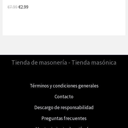
El
El
€
7.99
€
2.99
precio
precio
original
actual
era
es:
de
2,99
7,99
€.
€.
Tienda de masonería - Tienda masónica
Términos y condiciones generales
Contacto
Descargo de responsabilidad
Preguntas frecuentes