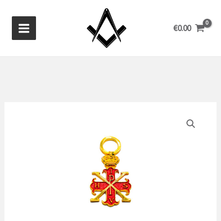
Ir
al
€
0.00
contenido