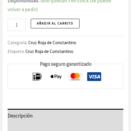
Disponibilidad:
Solo quedan 3 en stock (se puede
volver a pedir)
Cruz
AÑADIR AL CARRITO
Roja
de
Categoría:
Cruz Roja de Constantino
Constantino
Etiqueta:
Cruz Roja de Constantino
Souverein
Pago seguro garantizado
collar
con
colgante
número
Descripción
Información adicional