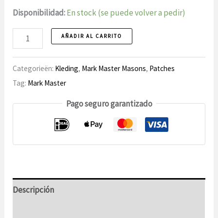
Disponibilidad:
En stock (se puede volver a pedir)
Parche
AÑADIR AL CARRITO
12
Número
Categorieën:
Kleding
,
Mark Master Masons
,
Patches
maestro
Tag:
Mark Master
de
Pago seguro garantizado
marca
Descripción
Información adicional