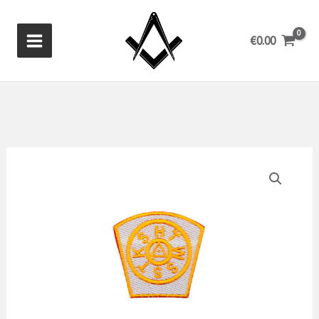
Ir
al
€
0.00
contenido