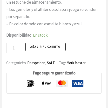
era:
es:
un estuche de almacenamiento.
19,99
14,99
– Los gemelos y el alfiler de solapa a juego se venden
€.
€.
por separado.
– En color dorado con esmalte blanco y azul.
Disponibilidad:
En stock
Mark
AÑADIR AL CARRITO
Master
Thatspeld
Categorieën:
Dasspelden
,
SALE
Tag:
Mark Master
1
Pago seguro garantizado
unidad