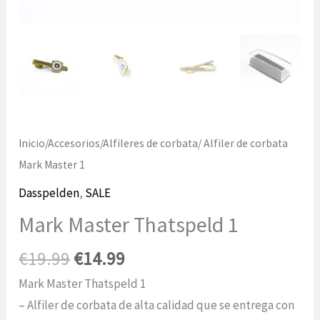
Inicio
/
Accesorios
/
Alfileres de corbata
/ Alfiler de corbata
Mark Master 1
Dasspelden
,
SALE
Mark Master Thatspeld 1
El
El
€
19.99
€
14.99
precio
precio
Mark Master Thatspeld 1
original
actual
– Alfiler de corbata de alta calidad que se entrega con