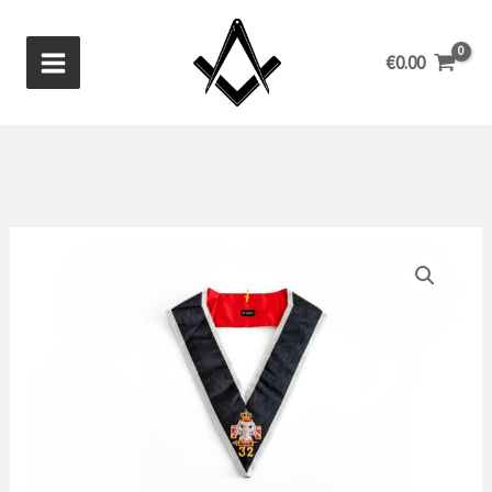
Ir
al
€
0.00
contenido