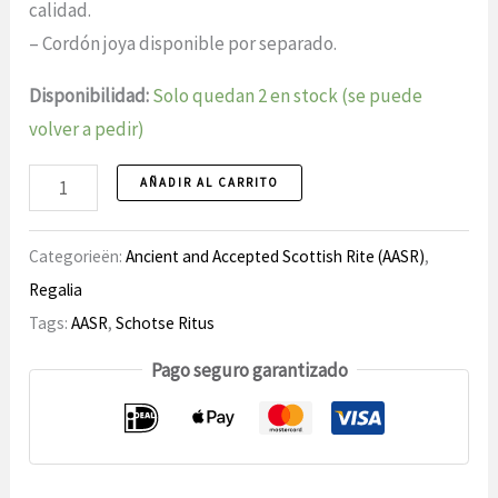
calidad.
– Cordón joya disponible por separado.
Disponibilidad:
Solo quedan 2 en stock (se puede
volver a pedir)
AASR
AÑADIR AL CARRITO
Cordón
32.º
Categorieën:
Ancient and Accepted Scottish Rite (AASR)
,
grado
Regalia
número
Tags:
AASR
,
Schotse Ritus
Pago seguro garantizado