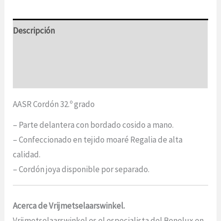
Descripción
Información adicional
Opiniones (0)
AASR Cordón 32.º grado
– Parte delantera con bordado cosido a mano.
– Confeccionado en tejido moaré Regalia de alta
calidad.
– Cordón joya disponible por separado.
Acerca de Vrijmetselaarswinkel.
Vrijmetselaarswinkel es el especialista del Benelux en