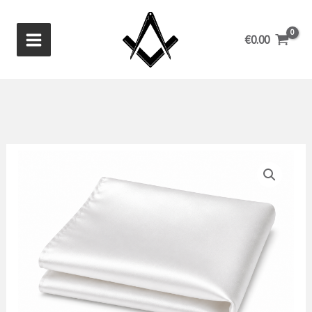
Zum
Inhalt
€
0.00
springen