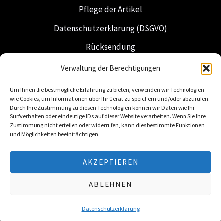
Pflege der Artikel
Datenschutzerklärung (DSGVO)
Rücksendung
Versand & Lieferung
Verwaltung der Berechtigungen
Freimaurerei
Um Ihnen die bestmögliche Erfahrung zu bieten, verwenden wir Technologien
wie Cookies, um Informationen über Ihr Gerät zu speichern und/oder abzurufen.
Niederländische Insignien
Durch Ihre Zustimmung zu diesen Technologien können wir Daten wie Ihr
Surfverhalten oder eindeutige IDs auf dieser Website verarbeiten. Wenn Sie Ihre
Zustimmung nicht erteilen oder widerrufen, kann dies bestimmte Funktionen
und Möglichkeiten beeinträchtigen.
AKZEPTIEREN
© 2026 Freemasonry Store – Freimaurer-Shop.
ABLEHNEN
Alle Rechte vorbehalten
Datenschutzerklärung